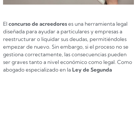
El
concurso de acreedores
es una herramienta legal
diseñada para ayudar a particulares y empresas a
reestructurar o liquidar sus deudas, permitiéndoles
empezar de nuevo. Sin embargo, si el proceso no se
gestiona correctamente, las consecuencias pueden
ser graves tanto a nivel económico como legal. Como
abogado especializado en la
Ley de Segunda
Oportunidad en España
, te explico los errores más
comunes al presentar un concurso de acreedores y
cómo evitarlos.
¿Qué es el Concurso de Acreedores?
El concurso de acreedores permite a personas físicas
y jurídicas que no pueden hacer frente a sus deudas,