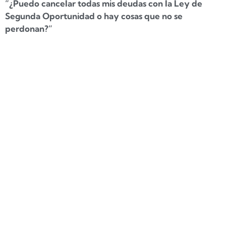
“¿Puedo cancelar todas mis deudas con la Ley de
Segunda Oportunidad o hay cosas que no se
perdonan?”
Es una duda totalmente razonable, sobre todo si
arrastras deudas con
Hacienda, Seguridad Social,
tarjetas de crédito, avales o préstamos personales
.
En este artículo te explicamos
qué deudas se
cancelan, cuáles pueden limitarse y qué excepciones
existen
según la ley vigente.
✅ ¿Qué deudas se cancelan
con la Ley de Segunda
Oportunidad?
La gran mayoría de deudas pueden ser canceladas si