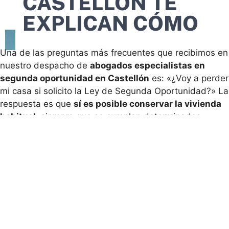
CASTELLÓN TE
EXPLICAN CÓMO
Una de las preguntas más frecuentes que recibimos en
nuestro despacho de
abogados especialistas en
segunda oportunidad en Castellón
es: «¿Voy a perder
mi casa si solicito la Ley de Segunda Oportunidad?» La
respuesta es que
sí es posible conservar la vivienda
habitual
, siempre que se cumplan determinados
requisitos.
La
Ley de Segunda Oportunidad
permite a personas
físicas cancelar deudas que no pueden afrontar, y está
diseñada para proteger al deudor de buena fe. Aunque
muchas personas creen que solicitar este
procedimiento implica perderlo todo, la realidad es
diferente: la ley contempla mecanismos para proteger